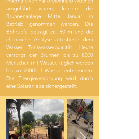
innerhalb von nur dreieinhalb Wochen
ausgeführt waren, konnte die
Brunnenanlage Mitte Januar in
Betrieb genommen werden. Die
Bohrtiefe beträgt ca. 80 m und die
chemische Analyse attestierte dem
Wasser Trinkwasserqualität. Heute
versorgt der Brunnen bis zu 8000
Menschen mit Wasser. Täglich werden
bis zu 20000 l Wasser entnommen.
Die Energieversorgung wird durch
eine Solaranlage sichergestellt.