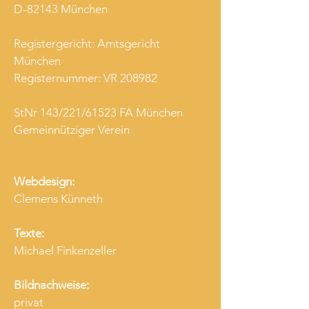
D-82143 München
Registergericht: Amtsgericht
München
Registernummer: VR 208982
StNr 143/221/61523 FA München
Gemeinnütziger Verein
Webdesign:
Clemens Künneth
Texte:
Michael Finkenzeller
Bildnachweise:
privat