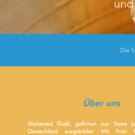
und 
Die S
Über uns
Mohamed Khalil, geflohen aus Sierra L
Deutschland ausgebildet. Mit Ihrer