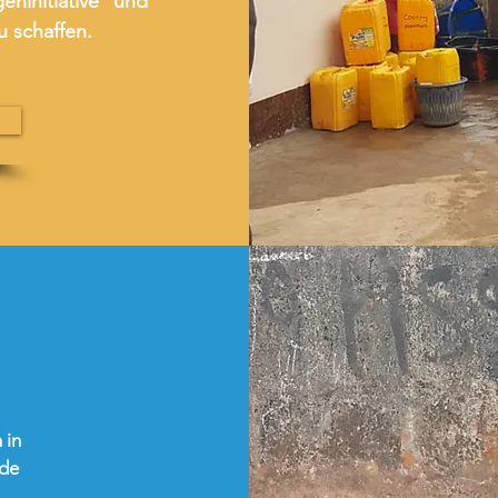
eninitiative und
 schaffen.
 in
nde