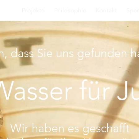
r uns
Projekte
Philosophie
Kontakt
Spe
, dass Sie uns gefunden 
Wasser für Ju
Wir haben es geschafft