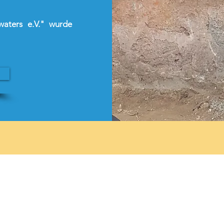
waters e.V." wurde
Severino Waters e.V.
Verein zur Entwicklungszusammenarbeit mit Sierra
Leone